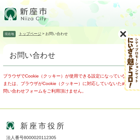
ペ
メ
ー
ニ
ジ
ュ
の
ー
先
を
トップページ
>
お問い合わせ
現在地
頭
飛
で
ば
本
す。
し
お問い合わせ
文
て
本
文
へ
ブラウザでCookie（クッキー）が使用できる設定になっていない、
または、ブラウザがCookie（クッキー）に対応していないため、お
問い合わせフォームをご利用頂けません。
新座市役所
法人番号8000020112305