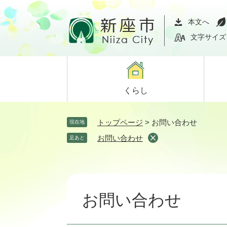
ペ
メ
ー
ニ
本文へ
ジ
ュ
文字サイズ
の
ー
先
を
頭
飛
で
ば
くらし
す。
し
て
本
トップページ
>
お問い合わせ
現在地
文
お問い合わせ
足あと
へ
本
文
お問い合わせ