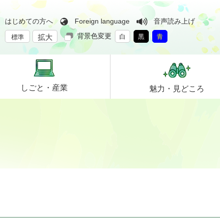
はじめての方へ
Foreign language
音声読み上げ
背景色変更
拡大
白
黒
青
標準
しごと・
産業
魅力・
見どころ