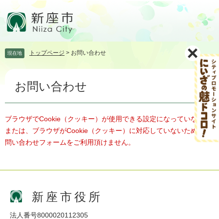
ペ
メ
ー
ニ
ジ
ュ
の
ー
先
を
トップページ
>
お問い合わせ
現在地
頭
飛
で
ば
本
す。
し
お問い合わせ
文
て
本
文
へ
ブラウザでCookie（クッキー）が使用できる設定になっていない、
または、ブラウザがCookie（クッキー）に対応していないため、お
問い合わせフォームをご利用頂けません。
新座市役所
法人番号8000020112305