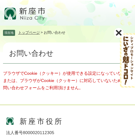
ペ
メ
ー
ニ
ジ
ュ
の
ー
先
を
トップページ
>
お問い合わせ
現在地
頭
飛
で
ば
本
す。
し
お問い合わせ
文
て
本
文
へ
ブラウザでCookie（クッキー）が使用できる設定になっていない、
または、ブラウザがCookie（クッキー）に対応していないため、お
問い合わせフォームをご利用頂けません。
新座市役所
法人番号8000020112305