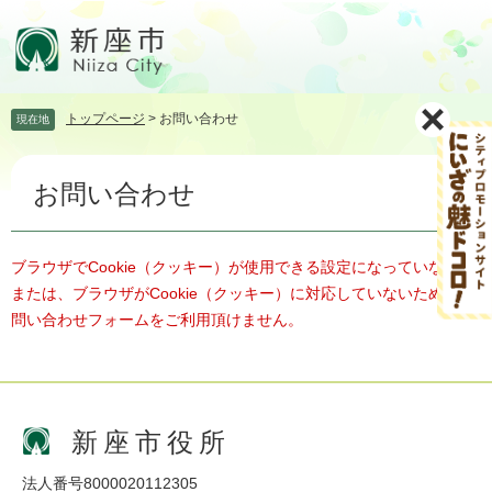
ペ
メ
ー
ニ
ジ
ュ
の
ー
先
を
トップページ
>
お問い合わせ
現在地
頭
飛
で
ば
本
す。
し
お問い合わせ
文
て
本
文
へ
ブラウザでCookie（クッキー）が使用できる設定になっていない、
または、ブラウザがCookie（クッキー）に対応していないため、お
問い合わせフォームをご利用頂けません。
新座市役所
法人番号8000020112305