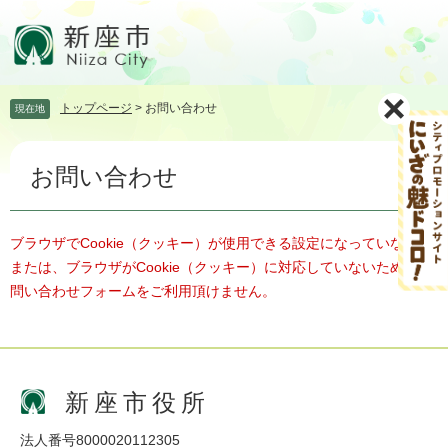
ペ
メ
ー
ニ
ジ
ュ
の
ー
先
を
トップページ
>
お問い合わせ
現在地
頭
飛
で
ば
本
す。
し
お問い合わせ
文
て
本
文
へ
ブラウザでCookie（クッキー）が使用できる設定になっていない、
または、ブラウザがCookie（クッキー）に対応していないため、お
問い合わせフォームをご利用頂けません。
新座市役所
法人番号8000020112305