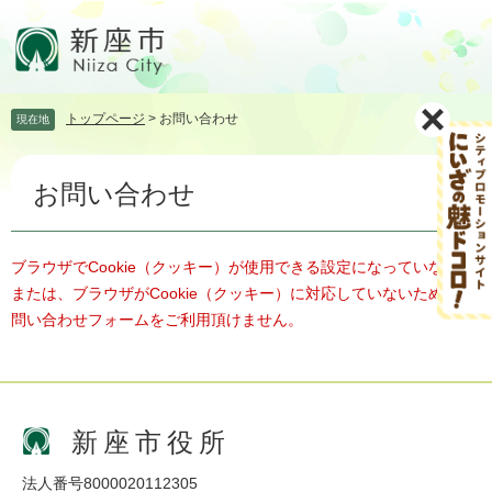
ペ
メ
ー
ニ
ジ
ュ
の
ー
先
を
トップページ
>
お問い合わせ
現在地
頭
飛
で
ば
本
す。
し
お問い合わせ
文
て
本
文
へ
ブラウザでCookie（クッキー）が使用できる設定になっていない、
または、ブラウザがCookie（クッキー）に対応していないため、お
問い合わせフォームをご利用頂けません。
新座市役所
法人番号8000020112305