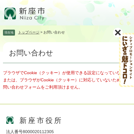
ペ
メ
ー
ニ
ジ
ュ
の
ー
先
を
トップページ
>
お問い合わせ
現在地
頭
飛
で
ば
本
す。
し
お問い合わせ
文
て
本
文
へ
ブラウザでCookie（クッキー）が使用できる設定になっていない、
または、ブラウザがCookie（クッキー）に対応していないため、お
問い合わせフォームをご利用頂けません。
新座市役所
法人番号8000020112305