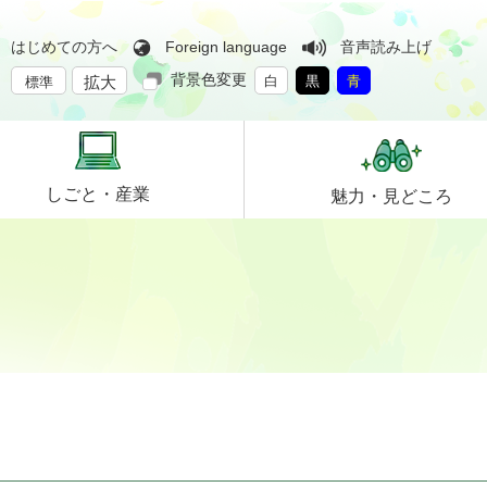
はじめての方へ
Foreign language
音声読み上げ
背景色変更
拡大
白
黒
青
標準
しごと・
産業
魅力・
見どころ