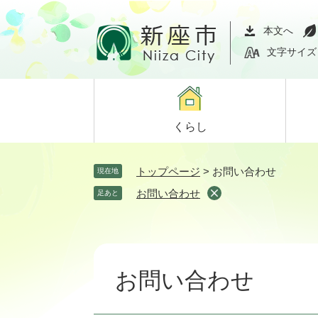
ペ
メ
ー
ニ
本文へ
ジ
ュ
文字サイズ
の
ー
先
を
頭
飛
で
ば
くらし
す。
し
て
本
トップページ
>
お問い合わせ
現在地
文
お問い合わせ
足あと
へ
本
文
お問い合わせ