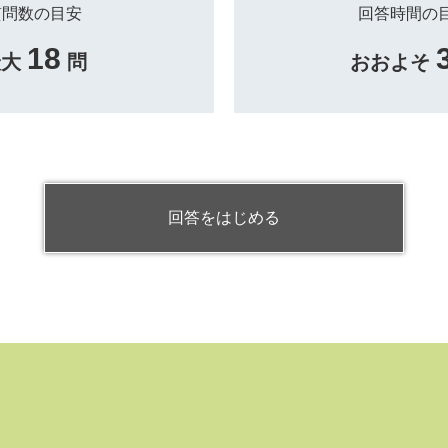
質問数の目安
回答時間の
18
最大
問
おおよそ
回答をはじめる