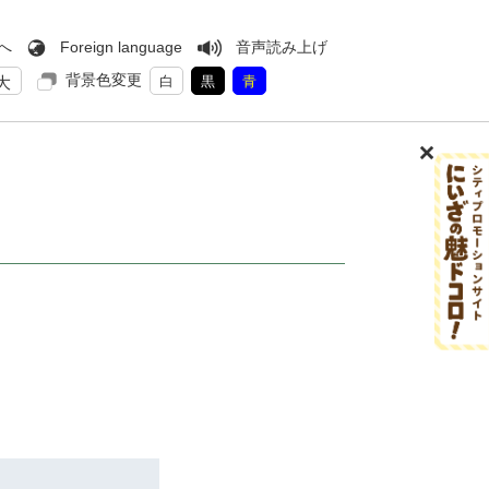
へ
Foreign language
音声読み上げ
背景色変更
大
白
黒
青