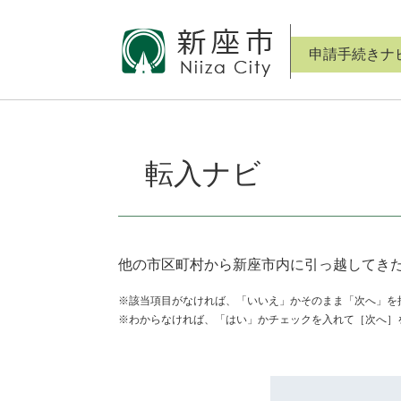
ペ
メ
ー
ニ
ジ
ュ
申請手続きナ
の
ー
先
を
頭
飛
本
で
ば
文
す。
し
転入ナビ
て
本
文
へ
他の市区町村から新座市内に引っ越してき
※該当項目がなければ、「いいえ」かそのまま「次へ」を
※わからなければ、「はい」かチェックを入れて［次へ］