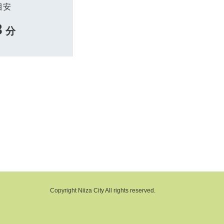
目安
3
分
Copyright Niiza City All rights reserved.