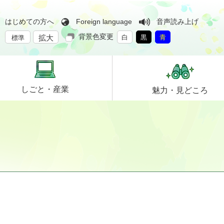
はじめての方へ
Foreign language
音声読み上げ
背景色変更
拡大
白
黒
青
標準
しごと・
産業
魅力・
見どころ