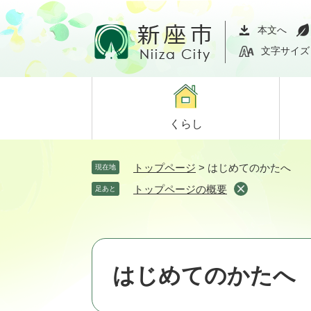
ペ
メ
ー
ニ
本文へ
ジ
ュ
文字サイズ
の
ー
先
を
頭
飛
で
ば
くらし
す。
し
て
本
トップページ
>
はじめてのかたへ
現在地
文
トップページの概要
足あと
へ
はじめてのかたへ