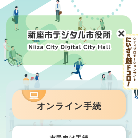
ペ
メ
ー
ニ
ジ
ュ
の
ー
先
を
頭
飛
で
ば
す
し
。
て
本
文
へ
本
文
オンライン手続