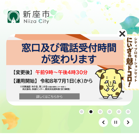
ペ
メ
ー
ニ
ジ
ュ
の
ー
先
を
頭
飛
で
ば
す。
し
て
本
文
へ