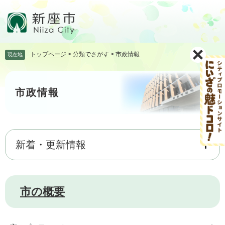
ペ
メ
ー
ニ
ジ
ュ
の
ー
先
を
トップページ
>
分類でさがす
>
市政情報
現在地
頭
飛
で
ば
本
す。
し
文
て
市政情報
本
文
へ
新着・更新情報
市の概要