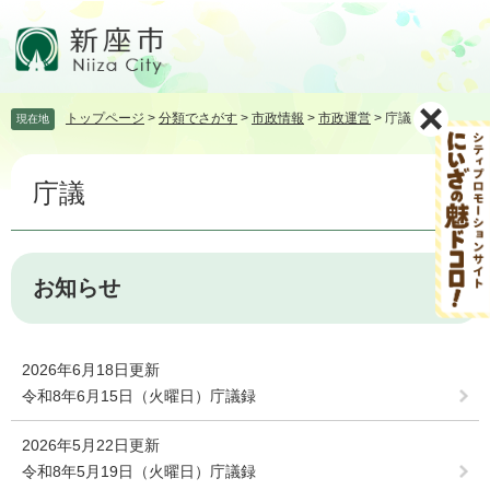
ペ
メ
ー
ニ
ジ
ュ
の
ー
先
を
トップページ
>
分類でさがす
>
市政情報
>
市政運営
>
庁議
現在地
頭
飛
で
ば
本
す。
し
庁議
文
て
本
文
へ
お知らせ
2026年6月18日更新
令和8年6月15日（火曜日）庁議録
2026年5月22日更新
令和8年5月19日（火曜日）庁議録