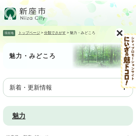
ペ
メ
ー
ニ
ジ
ュ
の
ー
先
を
トップページ
>
分類でさがす
>
魅力・みどころ
現在地
頭
飛
で
ば
本
す。
し
文
て
魅力・みどころ
本
文
へ
新着・更新情報
魅力