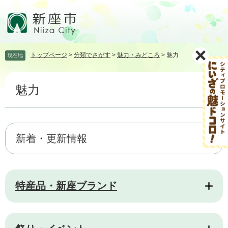
ペ
メ
ー
ニ
ジ
ュ
の
ー
先
を
トップページ
>
分類でさがす
>
魅力・みどころ
>
魅力
現在地
頭
飛
で
ば
本
す。
し
魅力
文
て
本
文
へ
新着・更新情報
特産品・新座ブランド