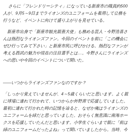
さらに「フレンドリーシティ」になっている新座市の職員約500
人が、9月5～9日までライオンズのユニフォームを着用して公務を
行うなど、イベントに向けて盛り上がりを見せている。
新座市出身で「新座市観光親善大使」も務める芸人・今野浩喜さ
んは熱烈なライオンズファン。今回のイベントを前に「この機会に
ぜひ行ってみて下さい」と新座市民に呼びかける。熱烈なファンが
考える西武の魅力や現在の注目選手とは…。今野さんにライオンズ
への思いや今回のイベントについて聞いた。
――いつからライオンズファンなのですか？
「しっかり覚えていませんが、4～5歳くらいだと思います。よく親
に球場に連れて行かれて、いつからか外野席で応援していました。
最初に連れて行かれた時の記憶を辿ると、なぜか俺はライオンズの
ユニフォームを緑だと思っていました。おそらく無意識に南海ホー
クスを応援していたんだと思います。小学生ぐらいまで親に『前は
緑のユニフォームだったよね』って聞いていましたから。当時、今