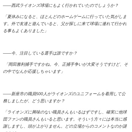
――西武ライオンズ球場にもよく行かれていたのでしょうか？
「夏休みになると、ほとんどのホームゲームに行っていた気がしま
す。外で友達と遊んでいると、父が探しに来て球場に連れて行かれ
る事もよくありました」
――今、注目している選手は誰ですか？
「岡田雅利捕手ですかね。今、正捕手争いが大変そうですけど、そ
の中でなんか応援しちゃいます」
――新座市の職員500人がライオンズのユニフォームを着用して公
務しましたが、どう思いますか？
「ライオンズに興味のない職員さんもいるはずですし、確実に他球
団ファンの職員さんもいると思います。そういう方々には本当に感
謝しますし、頭が上がりません。どの立場からのコメントなのか謎