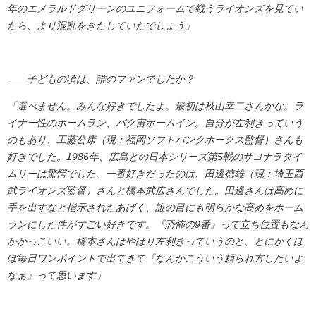
年のエメラルドグリーンのユニフォームで戦うライオンズを見てい
たら、より混乱をきたしていたでしょう」
――子どもの頃は、誰のファンでしたか？
「選べません。みんな好きでしたよ。最初は秋山幸二さんかな。ラ
イナー性のホームラン、バク宙ホームイン。自分が左利きっていう
のもあり、工藤公康（現：福岡ソフトバンクホークス監督）さんも
好きでした。1986年、広島との日本シリーズ第5戦のサヨナラタイ
ムリーは驚愕でした。一番好きだったのは、田邊徳雄（現：埼玉西
武ライオンズ監督）さんと橋本武広さんでした。田邊さんは高めに
手を出すなと指示されたあげく、誰の目にも明らかな高めをホーム
ランにした件がすごい好きです。『恐怖の9番』って立ち位置もなん
かかっこいい。橋本さんはやはり左利きっていうのと、とにかくほ
ぼ毎日ワンポイントで出てきて『なんかこういう頼られ方したいよ
なぁ』って思います」