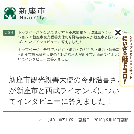
ペ
メ
ー
ニ
ジ
ュ
の
ー
先
を
トップページ
>
分類でさがす
>
市政情報
>
市政運営
>
シティプロモー
現在地
頭
飛
ション
>
新座市観光親善大使の今野浩喜さんが新座市と西武ライオン
で
ば
ズについてインタビューに答えました！
す。
し
トップページ
>
分類でさがす
>
魅力・みどころ
>
魅力
>
観光親善大使
て
>
新座市観光親善大使の今野浩喜さんが新座市と西武ライオンズにつ
本
いてインタビューに答えました！
文
へ
本
新座市観光親善大使の今野浩喜さん
文
が新座市と西武ライオンズについ
てインタビューに答えました！
ページID：0051109
更新日：2016年9月16日更新