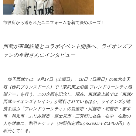
市役所から送られたユニフォームを着て決めポーズ！
西武が東武鉄道とコラボイベント開催へ、ライオンズフ
ァンの今野さんにインタビュー
埼玉西武では、9月17日（土曜日）、18日（日曜日）の東北楽天
戦（西武プリンスドーム）で「東武東上沿線 フレンドリーシティ感
謝デー」を行う。この企画を記念し、現在、東武東上線では「東武x
西武ライオンズトレイン」が運行されているほか、ライオンズが連
携を結ぶ「フレンドリーシティ」の新座市・川越市・朝霞市・志木
市・和光市・ふじみ野市・富士見市・三芳町に在住・在学・在勤の
人を対象に、割引チケット（内野指定席Bが53%OFFの1400円）も
販売している。