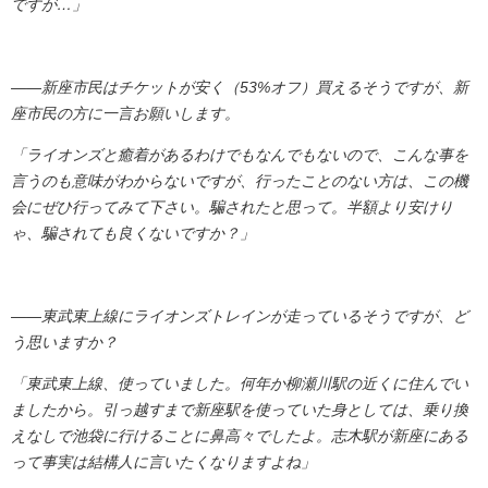
ですが…」
――新座市民はチケットが安く（53%オフ）買えるそうですが、新
座市民の方に一言お願いします。
「ライオンズと癒着があるわけでもなんでもないので、こんな事を
言うのも意味がわからないですが、行ったことのない方は、この機
会にぜひ行ってみて下さい。騙されたと思って。半額より安けり
ゃ、騙されても良くないですか？」
――東武東上線にライオンズトレインが走っているそうですが、ど
う思いますか？
「東武東上線、使っていました。何年か柳瀬川駅の近くに住んでい
ましたから。引っ越すまで新座駅を使っていた身としては、乗り換
えなしで池袋に行けることに鼻高々でしたよ。志木駅が新座にある
って事実は結構人に言いたくなりますよね」