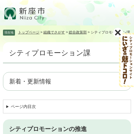
ペ
メ
ー
ニ
ジ
ュ
の
ー
先
を
トップページ
>
組織でさがす
>
総合政策部
>
シティプロモーション課
現在地
頭
飛
で
ば
本
す。
し
シティプロモーション課
文
て
本
文
へ
新着・更新情報
ページ内目次
シティプロモーションの推進