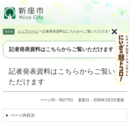
ペ
メ
ー
ニ
ジ
ュ
の
ー
先
を
トップページ
>
記者発表資料はこちらからご覧いただけます
現在地
頭
飛
で
ば
す。
し
記者発表資料はこちらからご覧いただけます
て
本
文
本
記者発表資料はこちらからご覧い
へ
文
ただけます
ページID：0027751
更新日：2026年3月2日更新
ページ内目次