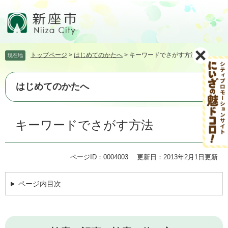
ペ
メ
ー
ニ
ジ
ュ
の
ー
先
を
トップページ
>
はじめてのかたへ
>
キーワードでさがす方法
現在地
頭
飛
で
ば
す。
し
はじめてのかたへ
て
本
文
本
キーワードでさがす方法
へ
文
ページID：0004003
更新日：2013年2月1日更新
ページ内目次