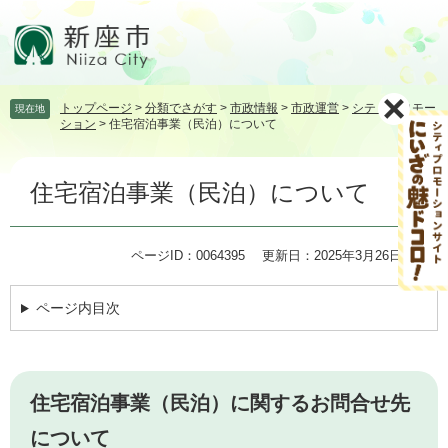
ペ
メ
ー
ニ
ジ
ュ
の
ー
先
を
トップページ
>
分類でさがす
>
市政情報
>
市政運営
>
シティプロモー
現在地
頭
飛
ション
>
住宅宿泊事業（民泊）について
で
ば
す。
し
本
て
住宅宿泊事業（民泊）について
文
本
文
へ
ページID：0064395
更新日：2025年3月26日更新
ページ内目次
住宅宿泊事業（民泊）に関するお問合せ先
について