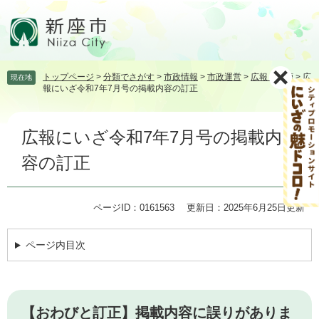
ペ
メ
ー
ニ
ジ
ュ
の
ー
先
を
トップページ
>
分類でさがす
>
市政情報
>
市政運営
>
広報・広聴
>
広
現在地
頭
飛
報にいざ令和7年7月号の掲載内容の訂正
で
ば
す。
し
本
て
広報にいざ令和7年7月号の掲載内
文
本
文
容の訂正
へ
ページID：0161563
更新日：2025年6月25日更新
ページ内目次
【おわびと訂正】掲載内容に誤りがありま