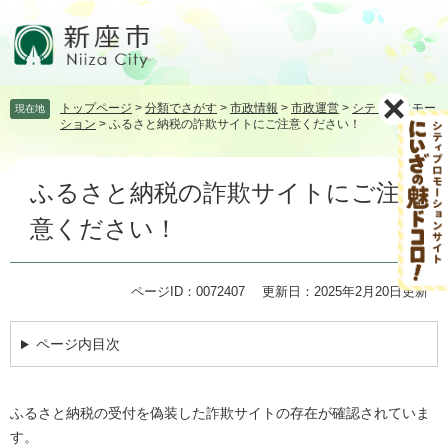
ペ
メ
ー
ニ
ジ
ュ
の
ー
先
を
トップページ
>
分類でさがす
>
市政情報
>
市政運営
>
シティプロモー
現在地
頭
飛
ション
>
ふるさと納税の詐欺サイトにご注意ください！
で
ば
す。
し
本
て
ふるさと納税の詐欺サイトにご注
文
本
文
意ください！
へ
ページID：0072407
更新日：2025年2月20日更新
ページ内目次
ふるさと納税の受付を偽装した詐欺サイトの存在が確認されていま
す。