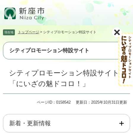
ペ
メ
ー
ニ
ジ
ュ
の
ー
先
を
トップページ
>
シティプロモーション特設サイト
現在地
頭
飛
で
ば
す。
し
シティプロモーション特設サイト
て
本
文
本
シティプロモーション特設サイト
へ
文
「にいざの魅ドコロ！」
ページID：0158542
更新日：2025年10月31日更新
新着・更新情報