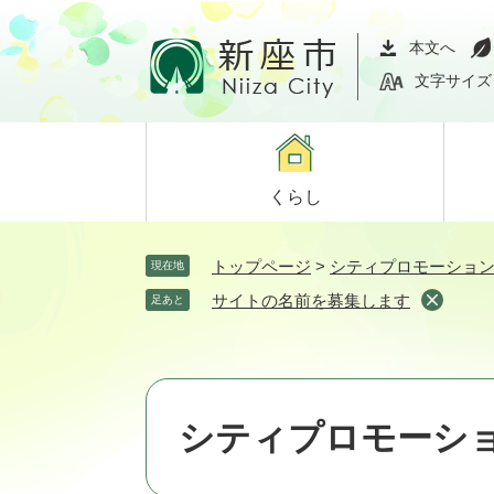
ペ
メ
ー
ニ
本文へ
ジ
ュ
文字サイズ
の
ー
先
を
頭
飛
で
ば
くらし
す。
し
て
本
トップページ
>
シティプロモーショ
現在地
文
サイトの名前を募集します
足あと
へ
シティプロモーシ