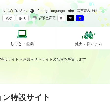
はじめての方へ
Foreign language
音声読み上げ
背景色変更
拡大
白
黒
青
標準
しごと・
産業
魅力・
見どころ
ン特設サイト
>
お知らせ
>
サイトの名前を募集します
ョン特設サイト