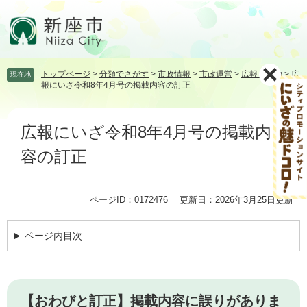
ペ
メ
ー
ニ
ジ
ュ
の
ー
先
を
トップページ
>
分類でさがす
>
市政情報
>
市政運営
>
広報・広聴
>
広
現在地
頭
飛
報にいざ令和8年4月号の掲載内容の訂正
で
ば
す。
し
本
て
広報にいざ令和8年4月号の掲載内
文
本
文
容の訂正
へ
ページID：0172476
更新日：2026年3月25日更新
ページ内目次
【おわびと訂正】掲載内容に誤りがありま