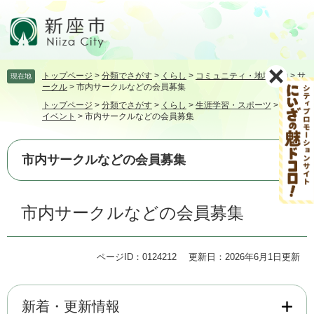
ペ
メ
ー
ニ
ジ
ュ
の
ー
先
を
トップページ
>
分類でさがす
>
くらし
>
コミュニティ・地域活動
>
サ
現在地
頭
飛
ークル
>
市内サークルなどの会員募集
で
ば
トップページ
>
分類でさがす
>
くらし
>
生涯学習・スポーツ
>
講座・
す。
し
イベント
>
市内サークルなどの会員募集
て
本
文
市内サークルなどの会員募集
へ
本
市内サークルなどの会員募集
文
ページID：0124212
更新日：2026年6月1日更新
新着・更新情報