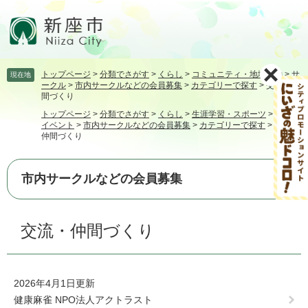
ペ
メ
ー
ニ
ジ
ュ
の
ー
先
を
トップページ
>
分類でさがす
>
くらし
>
コミュニティ・地域活動
>
サ
現在地
頭
飛
ークル
>
市内サークルなどの会員募集
>
カテゴリーで探す
>
交流・仲
で
ば
間づくり
す。
し
トップページ
>
分類でさがす
>
くらし
>
生涯学習・スポーツ
>
講座・
て
イベント
>
市内サークルなどの会員募集
>
カテゴリーで探す
>
交流・
本
仲間づくり
文
へ
市内サークルなどの会員募集
本
交流・仲間づくり
文
2026年4月1日更新
健康麻雀 NPO法人アクトラスト