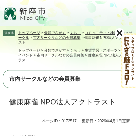
ペ
メ
ー
ニ
ジ
ュ
の
ー
先
を
トップページ
>
分類でさがす
>
くらし
>
コミュニティ・地域活動
>
サ
現在地
頭
飛
ークル
>
市内サークルなどの会員募集
>
健康麻雀 NPO法人アクトラ
で
ば
スト
す。
し
トップページ
>
分類でさがす
>
くらし
>
生涯学習・スポーツ
>
講座・
て
イベント
>
市内サークルなどの会員募集
>
健康麻雀 NPO法人アクト
本
ラスト
文
へ
市内サークルなどの会員募集
本
健康麻雀 NPO法人アクトラスト
文
ページID：0172517
更新日：2026年4月1日更新