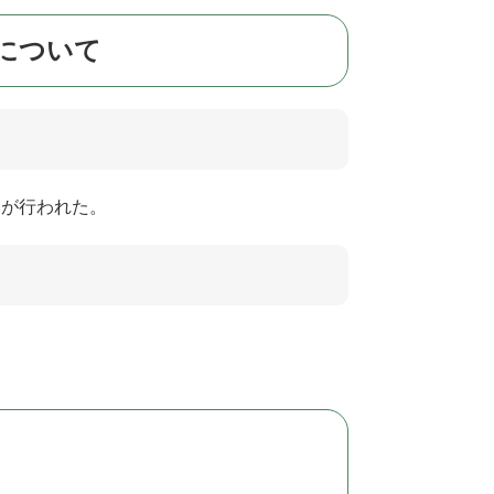
針について
明が行われた。
。