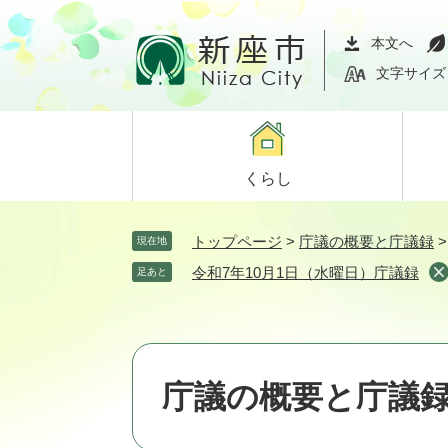
ペ
メ
ー
ニ
本文へ
ジ
ュ
文字サイズ
の
ー
先
を
頭
飛
で
ば
くらし
す。
し
て
本
トップページ
>
庁議の概要と庁議録
現在地
文
令和7年10月1日（水曜日）庁議録
足あと
へ
庁議の概要と庁議