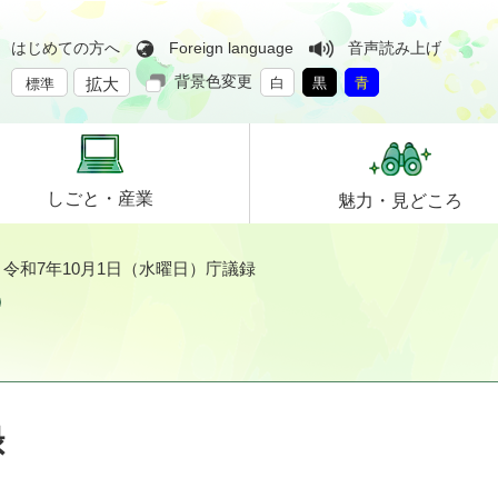
はじめての方へ
Foreign language
音声読み上げ
背景色変更
拡大
白
黒
青
標準
しごと・
産業
魅力・
見どころ
>
令和7年10月1日（水曜日）庁議録
録