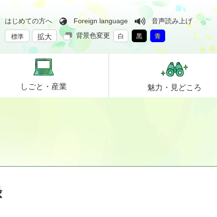
はじめての方へ
Foreign language
音声読み上げ
背景色変更
拡大
白
黒
青
標準
しごと・
産業
魅力・
見どころ
録