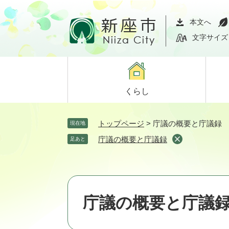
ペ
メ
ー
ニ
本文へ
ジ
ュ
文字サイズ
の
ー
先
を
頭
飛
で
ば
くらし
す。
し
て
本
トップページ
>
庁議の概要と庁議録
現在地
文
庁議の概要と庁議録
足あと
へ
庁議の概要と庁議