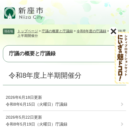
ペ
メ
ー
ニ
ジ
ュ
の
ー
先
を
トップページ
>
庁議の概要と庁議録
>
令和8年度の庁議録
>
令和8年度
現在地
頭
飛
上半期開催分
で
ば
す。
し
て
庁議の概要と庁議録
本
文
本
へ
令和8年度上半期開催分
文
2026年6月18日更新
令和8年6月15日（火曜日）庁議録
2026年5月22日更新
令和8年5月19日（火曜日）庁議録