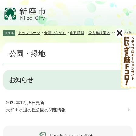
ペ
メ
ー
ニ
ジ
ュ
の
ー
先
を
トップページ
>
分類でさがす
>
市政情報
>
公共施設案内
>
公園・緑地
現在地
頭
飛
で
ば
本
す。
し
公園・緑地
文
て
本
文
へ
お知らせ
2022年12月5日更新
大和田水辺の丘公園の関連情報