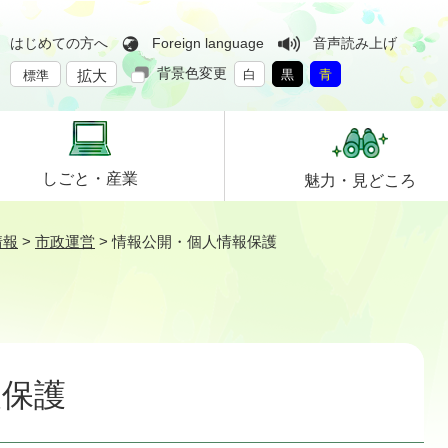
はじめての方へ
Foreign language
音声読み上げ
背景色変更
拡大
白
黒
青
標準
しごと・
産業
魅力・
見どころ
情報
>
市政運営
>
情報公開・個人情報保護
報保護