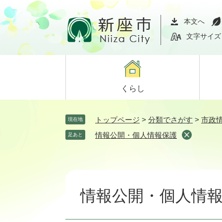
ペ
メ
ー
ニ
本文へ
ジ
ュ
文字サイズ
の
ー
先
を
頭
飛
で
ば
くらし
す。
し
て
本
トップページ
>
分類でさがす
>
市政
現在地
文
情報公開・個人情報保護
足あと
へ
本
文
情報公開・個人情