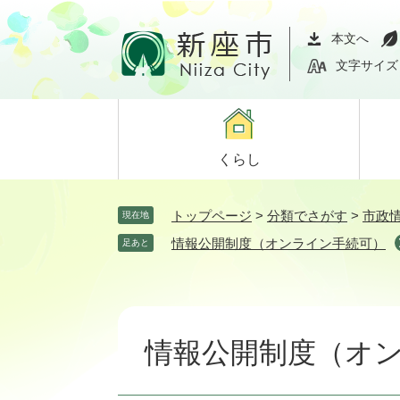
ペ
メ
ー
ニ
本文へ
ジ
ュ
文字サイズ
の
ー
先
を
頭
飛
で
ば
くらし
す。
し
て
本
トップページ
>
分類でさがす
>
市政
現在地
文
情報公開制度（オンライン手続可）
足あと
へ
本
文
情報公開制度（オ