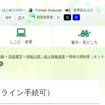
はじめての方へ
Foreign language
音声読み上げ
背景色変更
拡大
白
黒
青
標準
しごと・
産業
魅力・
見どころ
情報
>
市政運営
>
情報公開・個人情報保護
>
情報公開制度（オンラ
ンライン手続可）