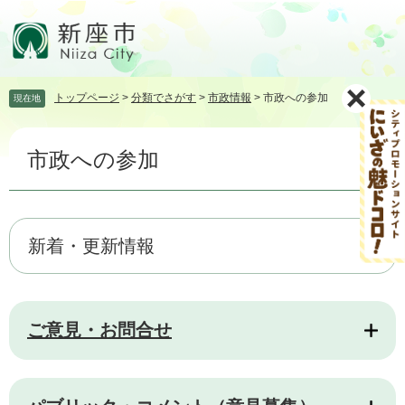
ペ
メ
ー
ニ
ジ
ュ
の
ー
先
を
トップページ
>
分類でさがす
>
市政情報
>
市政への参加
現在地
頭
飛
で
ば
本
す。
し
市政への参加
文
て
本
文
へ
新着・更新情報
ご意見・お問合せ