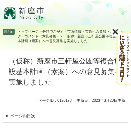
ペ
メ
ー
ニ
ジ
ュ
の
ー
先
を
トップページ
>
分類でさがす
>
市政情報
>
市政への参加
>
パブリッ
現在地
頭
飛
ク・コメント（意見募集）
>
（仮称）新座市三軒屋公園等複合施設基
で
ば
本計画（素案）への意見募集を実施しました
す。
し
て
本
本
（仮称）新座市三軒屋公園等複合施
文
文
設基本計画（素案）への意見募集を
へ
実施しました
ページID：0126173
更新日：2023年3月20日更新
ページ内目次