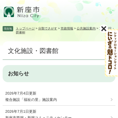
ペ
メ
ー
ニ
ジ
ュ
の
ー
先
を
トップページ
>
分類でさがす
>
市政情報
>
公共施設案内
>
文化施設・
現在地
頭
飛
図書館
で
ば
す。
し
本
て
文化施設・図書館
文
本
文
へ
お知らせ
2026年7月4日更新
複合施設「福祉の里」施設案内
2026年7月1日更新
新座市西堀・新堀コミュニティセンター