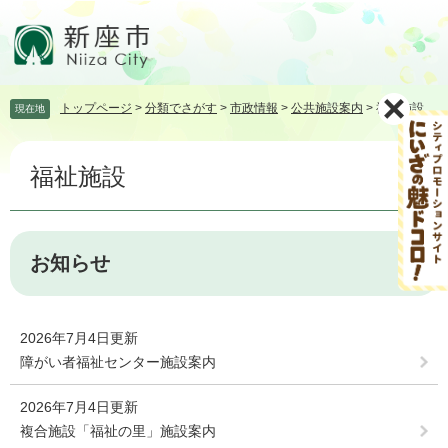
ペ
メ
ー
ニ
ジ
ュ
の
ー
先
を
トップページ
>
分類でさがす
>
市政情報
>
公共施設案内
>
福祉施設
現在地
頭
飛
で
ば
本
す。
し
福祉施設
文
て
本
文
へ
お知らせ
2026年7月4日更新
障がい者福祉センター施設案内
2026年7月4日更新
複合施設「福祉の里」施設案内