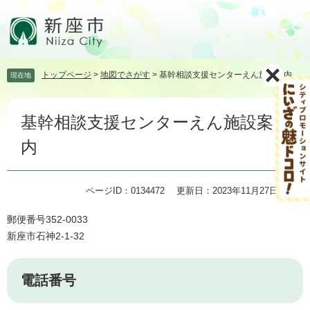
ペ
メ
ー
ニ
ジ
ュ
の
ー
先
を
トップページ
>
地図でさがす
>
基幹相談支援センターえん施設案内
現在地
頭
飛
で
ば
本
す。
し
基幹相談支援センターえん施設案
文
て
本
内
文
へ
ページID：0134472
更新日：2023年11月27日更新
郵便番号352-0033
新座市石神2-1-32
電話番号