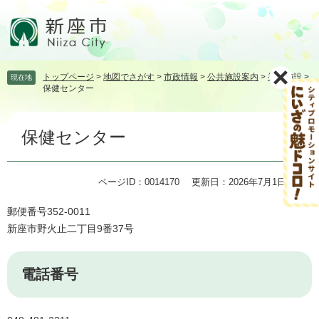
ペ
メ
ー
ニ
ジ
ュ
の
ー
先
を
トップページ
>
地図でさがす
>
市政情報
>
公共施設案内
>
福祉施設
>
現在地
頭
飛
保健センター
で
ば
す。
し
本
て
保健センター
文
本
文
へ
ページID：0014170
更新日：2026年7月1日更新
郵便番号352-0011
新座市野火止二丁目9番37号
電話番号