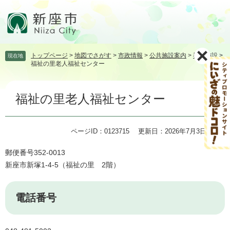
ペ
メ
ー
ニ
ジ
ュ
の
ー
先
を
トップページ
>
地図でさがす
>
市政情報
>
公共施設案内
>
福祉施設
>
現在地
頭
飛
福祉の里老人福祉センター
で
ば
す。
し
本
て
福祉の里老人福祉センター
文
本
文
へ
ページID：0123715
更新日：2026年7月3日更新
郵便番号352-0013
新座市新塚1-4-5（福祉の里 2階）
電話番号