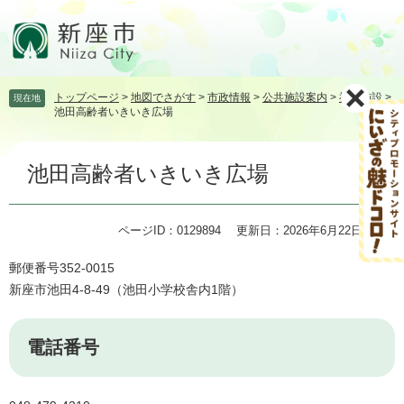
ペ
メ
ー
ニ
ジ
ュ
の
ー
先
を
トップページ
>
地図でさがす
>
市政情報
>
公共施設案内
>
福祉施設
>
現在地
頭
飛
池田高齢者いきいき広場
で
ば
す。
し
本
て
池田高齢者いきいき広場
文
本
文
へ
ページID：0129894
更新日：2026年6月22日更新
郵便番号352-0015
新座市池田4-8-49（池田小学校舎内1階）
電話番号