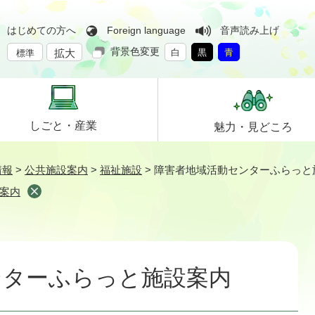
はじめての方へ
Foreign language
音声読み上げ
背景色変更
拡大
白
黒
青
標準
しごと・
産業
魅力・
見どころ
情報
>
公共施設案内
>
福祉施設
>
障害者地域活動センターふらっと
案内
ンターふらっと施設案内