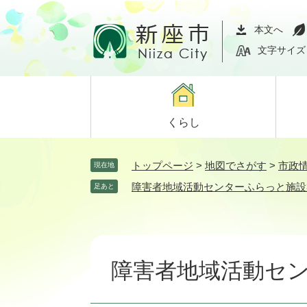
ペ
メ
ー
ニ
本文へ
ジ
ュ
文字サイズ
の
ー
先
を
頭
飛
で
ば
くらし
す。
し
て
本
トップページ
>
地図でさがす
>
市政
現在地
文
障害者地域活動センターふらっと施設
足あと
へ
本
文
障害者地域活動セ