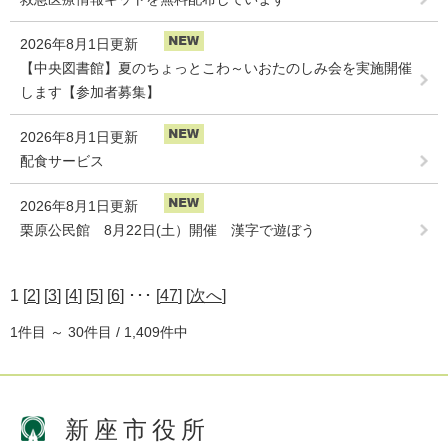
2026年8月1日更新
【中央図書館】夏のちょっとこわ～いおたのしみ会を実施開催
します【参加者募集】
2026年8月1日更新
配食サービス
2026年8月1日更新
栗原公民館 8月22日(土）開催 漢字で遊ぼう
1 [
2
] [
3
] [
4
] [
5
] [
6
] ･･･ [
47
] [
次へ
]
1件目 ～ 30件目 / 1,409件中
新座市役所