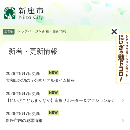
ペ
メ
ー
ニ
ジ
ュ
の
ー
先
を
トップページ
>
新着・更新情報
現在地
頭
飛
で
ば
本
す。
し
新着・更新情報
文
て
本
文
へ
2026年8月7日更新
大和田水辺の丘公園リアルタイム情報
2026年8月7日更新
【にいざこどもまんなか】応援サポーター＆アクション紹介
2026年8月7日更新
新座市内の犯罪情報