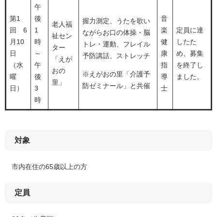
午
第1
後
音
握力測定、うたを歌い
老人福
回 6
1
楽
定員に達
ながらお口の体操・脳
祉セン
月10
時
健
したた
トレ・運動、フレイル
ター
日
～
康
め、募集
予防講話、ストレッチ
「えが
（水
午
指
を終了し
おの
※えがおの里「介護予
曜
後
導
ました。
里」
防ゼミナール」と共催
日）
3
士
時
対象
市内在住の65歳以上の方
定員