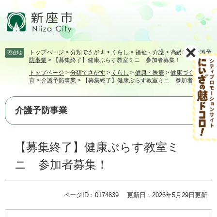
ペ
メ
ー
ニ
ジ
ュ
の
ー
先
を
トップページ
>
分類でさがす
>
くらし
>
福祉・介護
>
高齢者
>
介護予
現在地
頭
飛
防事業
>
【募集終了】健康ぷらす教室ミニ 参加者募集！
で
ば
トップページ
>
分類でさがす
>
くらし
>
健康・医療
>
健康づくり・食
す。
し
育
>
介護予防事業
>
【募集終了】健康ぷらす教室ミニ 参加者募集！
て
本
文
介護予防事業
へ
本
【募集終了】健康ぷらす教室ミ
文
ニ 参加者募集！
ページID：0174839
更新日：2026年5月29日更新