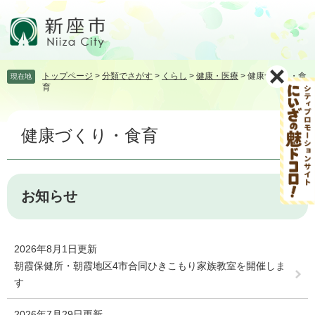
ペ
メ
ー
ニ
ジ
ュ
の
ー
先
を
トップページ
>
分類でさがす
>
くらし
>
健康・医療
>
健康づくり・食
現在地
頭
飛
育
で
ば
す。
し
本
て
健康づくり・食育
文
本
文
へ
お知らせ
2026年8月1日更新
朝霞保健所・朝霞地区4市合同ひきこもり家族教室を開催しま
す
2026年7月29日更新