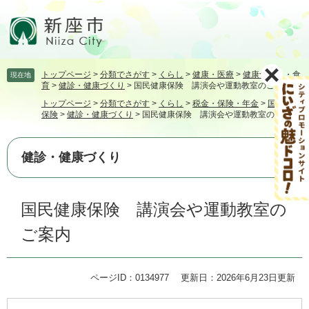
ペ
メ
ー
ニ
ジ
ュ
の
ー
先
を
トップページ
>
分類でさがす
>
くらし
>
健康・医療
>
健康づくり・食
現在地
頭
飛
育
>
健診・健康づくり
>
国民健康保険 講演会や運動教室のご案内
で
ば
トップページ
>
分類でさがす
>
くらし
>
税金・保険・年金
>
国民健康
す。
し
保険
>
健診・健康づくり
>
国民健康保険 講演会や運動教室のご案内
て
本
文
健診・健康づくり
へ
本
国民健康保険 講演会や運動教室の
文
ご案内
ページID：0134977
更新日：2026年6月23日更新