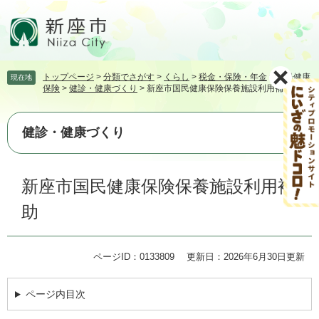
ペ
メ
ー
ニ
ジ
ュ
の
ー
先
を
トップページ
>
分類でさがす
>
くらし
>
税金・保険・年金
>
国民健康
現在地
頭
飛
保険
>
健診・健康づくり
>
新座市国民健康保険保養施設利用補助
で
ば
す。
し
て
健診・健康づくり
本
文
本
へ
新座市国民健康保険保養施設利用補
文
助
ページID：0133809
更新日：2026年6月30日更新
ページ内目次